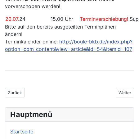
vorverschoben werden!
20.07.
24
15.00 Uhr
Terminverschiebung!
Supe
Bitte auf den bereits ausgeteilten Terminplänen
ändern!
Terminkalender online:
http://boule-bkb.de/index.php?
option=com_content&view=article&id=54&Itemid=107
Vorheriger Beitrag: Supermelée 2024
Nächster 
Zurück
Weiter
Hauptmenü
Startseite