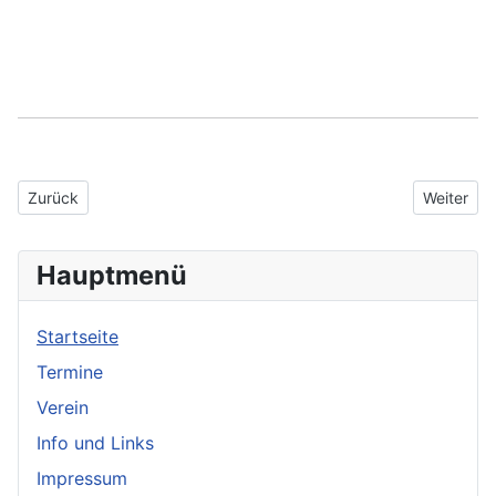
Vorheriger Beitrag: Jahreshauptversammlung 2025
Nächster 
Zurück
Weiter
Hauptmenü
Startseite
Termine
Verein
Info und Links
Impressum