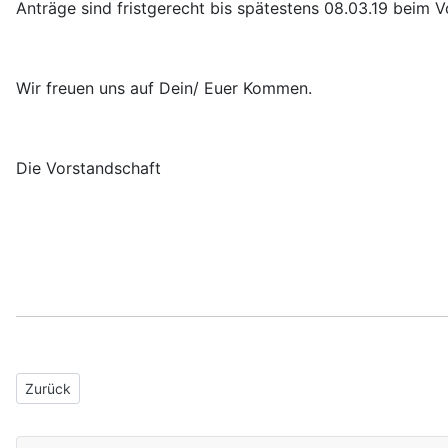
Anträge sind fristgerecht bis spätestens 08.03.19 beim V
Wir freuen uns auf Dein/ Euer Kommen.
Die Vorstandschaft
Vorheriger Beitrag: Ligaspieltermine 2019 Bezirksoberliga und E
Zurück