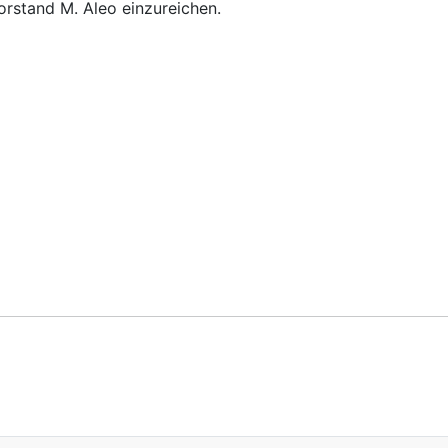
orstand M. Aleo einzureichen.
rgebnisse