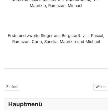
Maurizio, Ramazan, Michael
Erste und zweite Sieger aus Bürgstadt: v.l.: Pascal,
Ramazan, Carlo, Sandra, Maurizio und Michael
Vorheriger Beitrag: Bürgstadter BKB Landesliga Nord und Bezirks
Nächster 
Zurück
Weiter
Hauptmenü