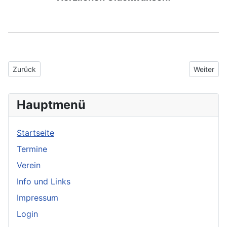
Vorheriger Beitrag: Weihnachtswünsche
Nächster 
Zurück
Weiter
Hauptmenü
Startseite
Termine
Verein
Info und Links
Impressum
Login