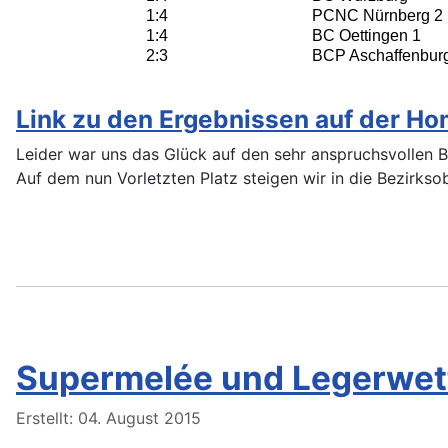
1:4
PCNC Nürnberg 2
1:4
BC Oettingen 1
2:3
BCP Aschaffenbur
Link zu den Ergebnissen auf der 
Leider war uns das Glück auf den sehr anspruchsvollen Ba
Auf dem nun Vorletzten Platz steigen wir in die Bezirkso
Supermelée und Legerwett
Details
Erstellt: 04. August 2015