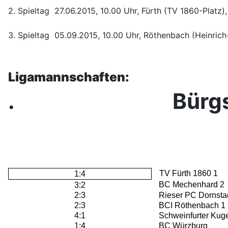
2. Spieltag 27.06.2015, 10.00 Uhr, Fürth (TV 1860-Platz),
3. Spieltag 05.09.2015, 10.00 Uhr, Röthenbach (Heinrich-
Ligamannschaften:
. Bürgstad
TV Fürth 1860 1
1:4
BC Mechenhard 2
3:2
2:3
Rieser PC Dornsta
2:3
BCI Röthenbach 1
4:1
Schweinfurter Kuge
1:4
BC Würzburg