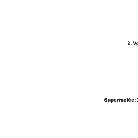
2. V
Supermelée: